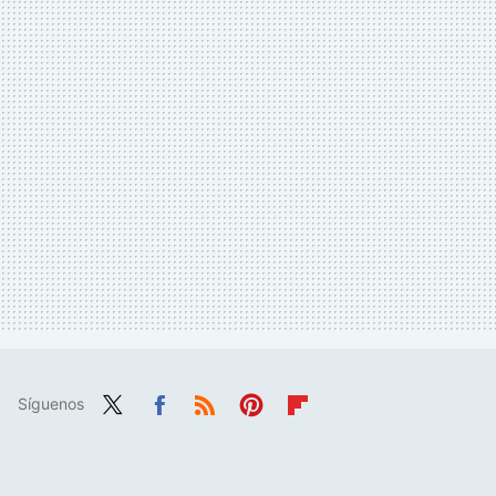
Síguenos
Twit
Fac
RSS
Pint
Flip
ter
ebo
eres
boa