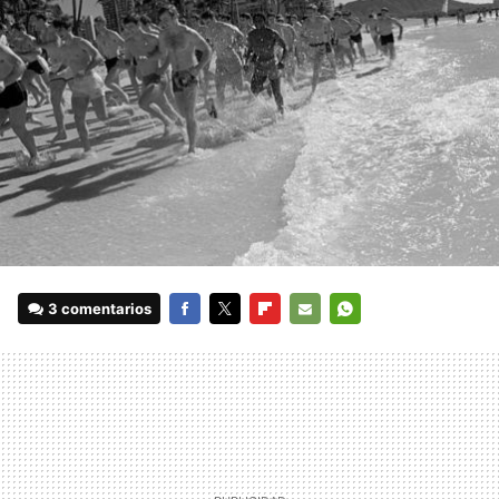
3 comentarios
FACEBOOK
TWITTER
FLIPBOARD
E-
WHATSAPP
MAIL