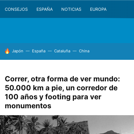
CONSEJOS
ESPAÑA
NOTICIAS
EUROPA
HOY SE HABLA DE
Japón
España
Cataluña
China
Correr, otra forma de ver mundo:
50.000 km a pie, un corredor de
100 años y footing para ver
monumentos