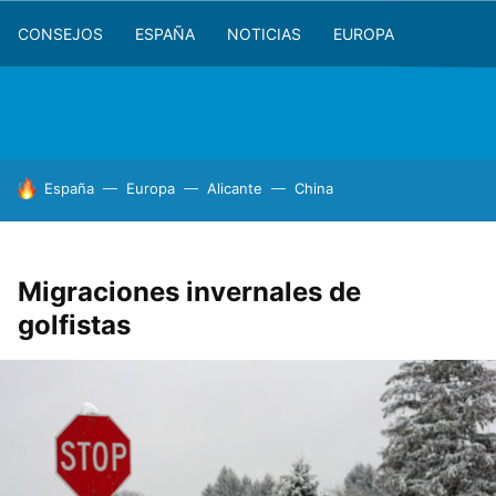
CONSEJOS
ESPAÑA
NOTICIAS
EUROPA
HOY SE HABLA DE
España
Europa
Alicante
China
Migraciones invernales de
golfistas