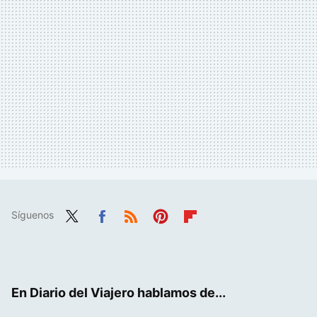
Síguenos
Twit
Fac
RSS
Pint
Flip
ter
ebo
eres
boa
ok
t
rd
En Diario del Viajero hablamos de...