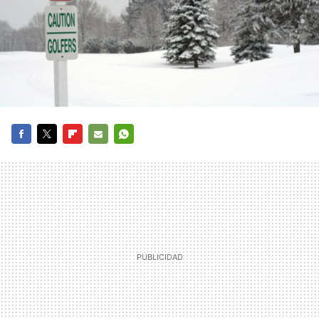
FACEBOOK
TWITTER
FLIPBOARD
E-
WHATSAPP
MAIL