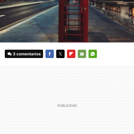
3 comentarios
FACEBOOK
TWITTER
FLIPBOARD
E-
WHATSAPP
MAIL