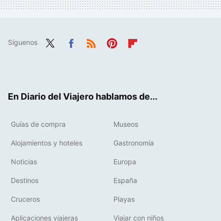
Síguenos
Twit
Fac
RSS
Pint
Flip
ter
ebo
eres
boa
ok
t
rd
En Diario del Viajero hablamos de...
Guías de compra
Museos
Alojamientos y hoteles
Gastronomía
Noticias
Europa
Destinos
España
Cruceros
Playas
Aplicaciones viajeras
Viajar con niños