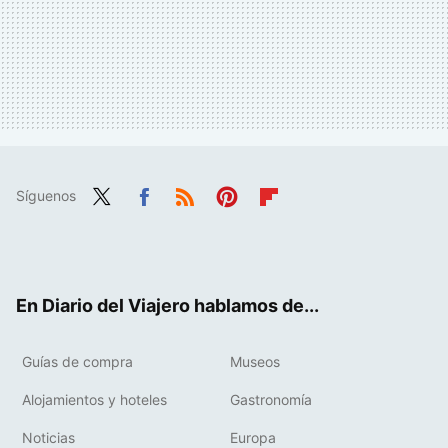
Síguenos
Twit
Fac
RSS
Pint
Flip
ter
ebo
eres
boa
ok
t
rd
En Diario del Viajero hablamos de...
Guías de compra
Museos
Alojamientos y hoteles
Gastronomía
Noticias
Europa