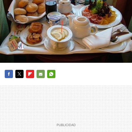
FACEBOOK
TWITTER
FLIPBOARD
E-
WHATSAPP
MAIL