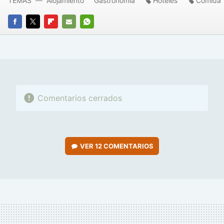
TEMAS
Alojamiento
Gastronomía
Hoteles
Comida
FACEBOOK
TWITTER
FLIPBOARD
E-
WHATSAPP
MAIL
Comentarios cerrados
VER
12 COMENTARIOS