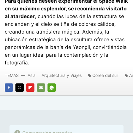
Para quienes deseen experimentar el Space Walk
en su máximo esplendor, se recomienda visitarlo
al atardecer
, cuando las luces de la estructura se
encienden y el cielo se tiñe de colores cálidos,
creando una atmósfera mágica. Además, la
ubicación estratégica de la escultura ofrece vistas
panorámicas de la bahía de Yeongil, convirtiéndola
en un lugar ideal para la contemplación y la
fotografía.
TEMAS
Asia
Arquitectura y Viajes
Corea del sur
A
FACEBOOK
TWITTER
FLIPBOARD
E-
WHATSAPP
MAIL
Comentarios cerrados