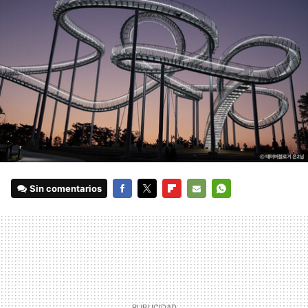
Sin comentarios
FACEBOOK
TWITTER
FLIPBOARD
E-
WHATSAPP
MAIL