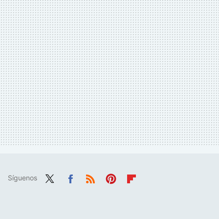
Síguenos
Twit
Fac
RSS
Pint
Flip
ter
ebo
eres
boa