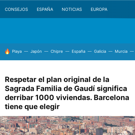
CONSEJOS
ESPAÑA
NOTICIAS
EUROPA
HOY SE HABLA DE
Playa
Japón
Chipre
España
Galicia
Murcia
Respetar el plan original de la
Sagrada Familia de Gaudí significa
derribar 1000 viviendas. Barcelona
tiene que elegir