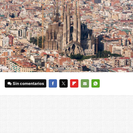
Sin comentarios
FACEBOOK
TWITTER
FLIPBOARD
E-
WHATSAPP
MAIL