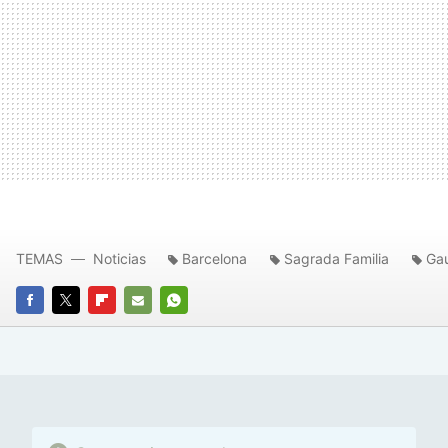
TEMAS
Noticias
Barcelona
Sagrada Familia
Ga
FACEBOOK
TWITTER
FLIPBOARD
E-
WHATSAPP
MAIL