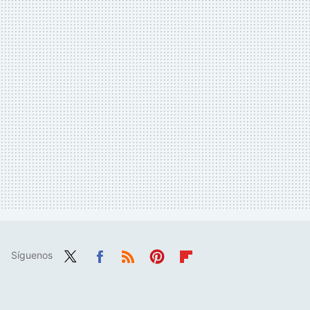
Síguenos
Twit
Fac
RSS
Pint
Flip
ter
ebo
eres
boa