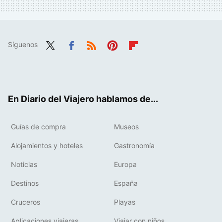
Síguenos
Twit
Fac
RSS
Pint
Flip
ter
ebo
eres
boa
ok
t
rd
En Diario del Viajero hablamos de...
Guías de compra
Museos
Alojamientos y hoteles
Gastronomía
Noticias
Europa
Destinos
España
Cruceros
Playas
Aplicaciones viajeras
Viajar con niños