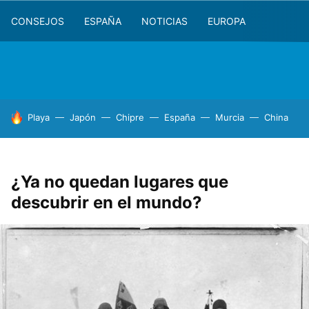
CONSEJOS
ESPAÑA
NOTICIAS
EUROPA
HOY SE HABLA DE
Playa
Japón
Chipre
España
Murcia
China
¿Ya no quedan lugares que
descubrir en el mundo?