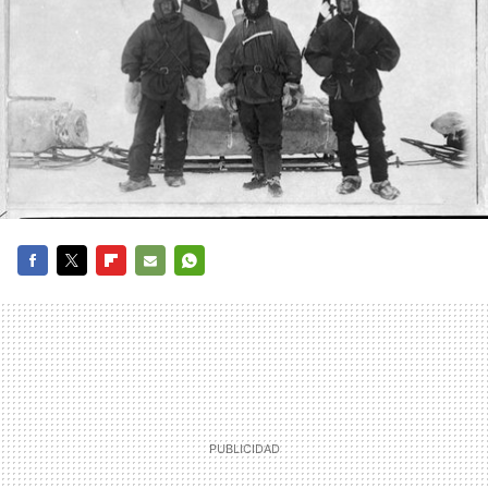
FACEBOOK
TWITTER
FLIPBOARD
E-
WHATSAPP
MAIL