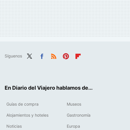
Síguenos
Twit
Fac
RSS
Pint
Flip
ter
ebo
eres
boa
ok
t
rd
En Diario del Viajero hablamos de...
Guías de compra
Museos
Alojamientos y hoteles
Gastronomía
Noticias
Europa