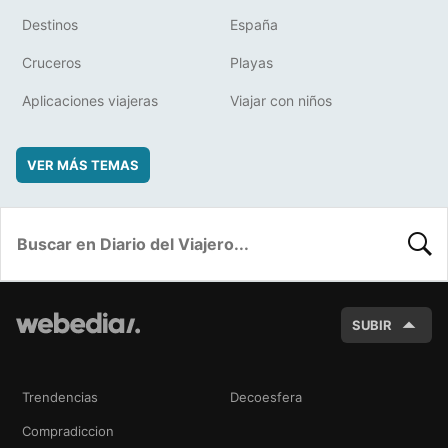
Destinos
España
Cruceros
Playas
Aplicaciones viajeras
Viajar con niños
VER MÁS TEMAS
BUSC
SUBIR
Trendencias
Decoesfera
Compradiccion