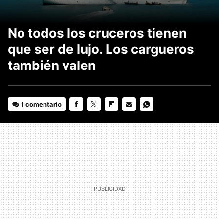
No todos los cruceros tienen
que ser de lujo. Los cargueros
también valen
1 comentario
FACEBOOK
TWITTER
FLIPBOARD
E-
WHATSAPP
MAIL