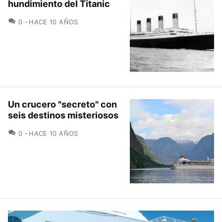
hundimiento del Titanic
COMENTARIOS
0
HACE 10 AÑOS
Un crucero "secreto" con
seis destinos misteriosos
COMENTARIOS
0
HACE 10 AÑOS