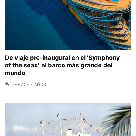
De viaje pre-inaugural en el 'Symphony
of the seas', el barco más grande del
mundo
COMENTARIOS
0
HACE 8 AÑOS