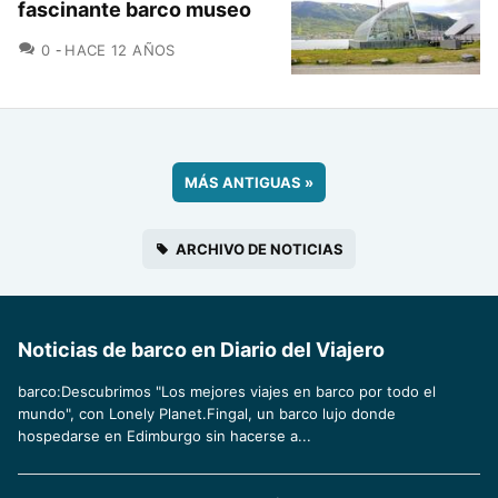
fascinante barco museo
COMENTARIOS
0
HACE 12 AÑOS
MÁS ANTIGUAS
»
ARCHIVO DE NOTICIAS
Noticias de barco en Diario del Viajero
barco:Descubrimos "Los mejores viajes en barco por todo el
mundo", con Lonely Planet.Fingal, un barco lujo donde
hospedarse en Edimburgo sin hacerse a...