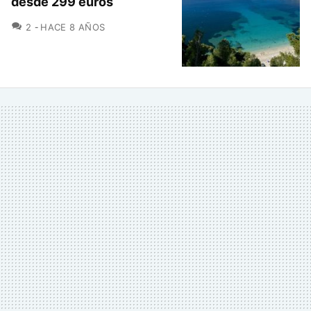
desde 299 euros
COMENTARIOS
2
HACE 8 AÑOS