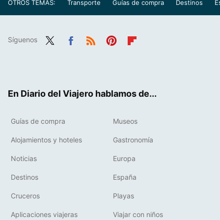
OTROS TEMAS:
Transporte
Guías de compra
Destinos
E
Síguenos
Twit
Fac
RSS
Pint
Flip
ter
ebo
eres
boa
ok
t
rd
En Diario del Viajero hablamos de...
Guías de compra
Museos
Alojamientos y hoteles
Gastronomía
Noticias
Europa
Destinos
España
Cruceros
Playas
Aplicaciones viajeras
Viajar con niños