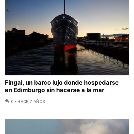
Fingal, un barco lujo donde hospedarse
en Edimburgo sin hacerse a la mar
COMENTARIOS
0
HACE 7 AÑOS