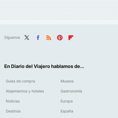
Síguenos
Twit
Fac
RSS
Pint
Flip
ter
ebo
eres
boa
ok
t
rd
En Diario del Viajero hablamos de...
Guías de compra
Museos
Alojamientos y hoteles
Gastronomía
Noticias
Europa
Destinos
España