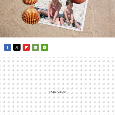
FACEBOOK
TWITTER
FLIPBOARD
E-
WHATSAPP
MAIL