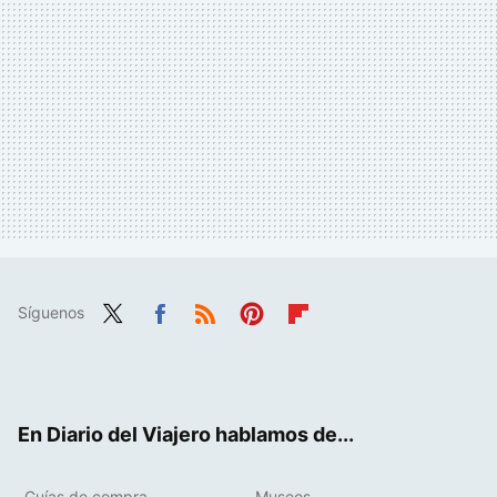
Síguenos
Twit
Fac
RSS
Pint
Flip
ter
ebo
eres
boa
ok
t
rd
En Diario del Viajero hablamos de...
Guías de compra
Museos