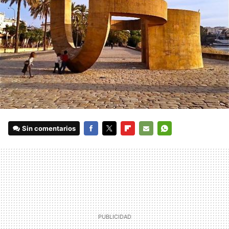
Sin comentarios
FACEBOOK
TWITTER
FLIPBOARD
E-
WHATSAPP
MAIL