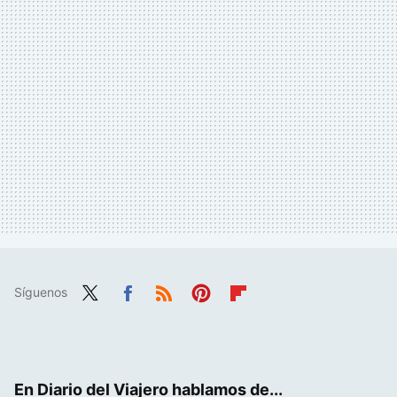
Síguenos
Twit
Fac
RSS
Pint
Flip
ter
ebo
eres
boa
ok
t
rd
En Diario del Viajero hablamos de...