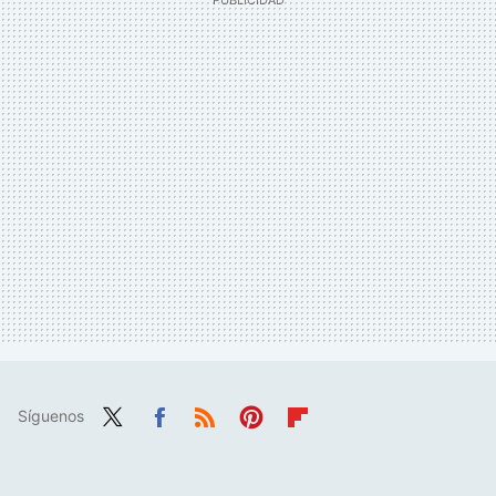
Síguenos
Twit
Fac
RSS
Pint
Flip
ter
ebo
eres
boa