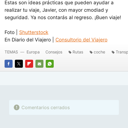
Estas son ideas prácticas que pueden ayudar a
realizar tu viaje, Javier, con mayor cmodiad y
seguridad. Ya nos contarás al regreso. ¡Buen viaje!
Foto |
Shutterstock
En Diario del Viajero |
Consultorio del Viajero
TEMAS
Europa
Consejos
Rutas
coche
Transp
FACEBOOK
TWITTER
FLIPBOARD
E-
WHATSAPP
MAIL
Comentarios cerrados