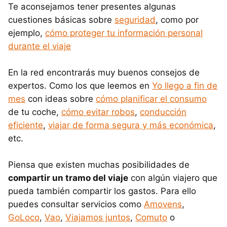
Te aconsejamos tener presentes algunas
cuestiones básicas sobre
seguridad
, como por
ejemplo,
cómo proteger tu información personal
durante el viaje
En la red encontrarás muy buenos consejos de
expertos. Como los que leemos en
Yo llego a fin de
mes
con ideas sobre
cómo planificar el consumo
de tu coche,
cómo evitar robos
,
conducción
eficiente
,
viajar de forma segura y más económica
,
etc.
Piensa que existen muchas posibilidades de
compartir un tramo del viaje
con algún viajero que
pueda también compartir los gastos. Para ello
puedes consultar servicios como
Amovens
,
GoLoco
,
Vao
,
Viajamos juntos
,
Comuto
o