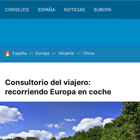
CONSEJOS
ESPAÑA
NOTICIAS
EUROPA
HOY SE HABLA DE
España
Europa
Alicante
China
Consultorio del viajero:
recorriendo Europa en coche