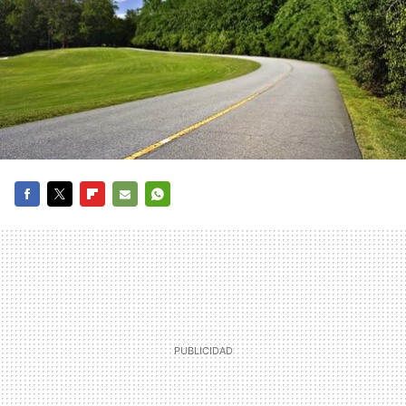
FACEBOOK
TWITTER
FLIPBOARD
E-
WHATSAPP
MAIL