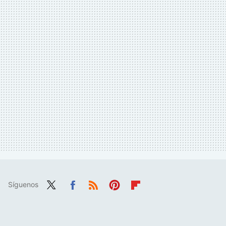
Síguenos
Twit
Fac
RSS
Pint
Flip
ter
ebo
eres
boa