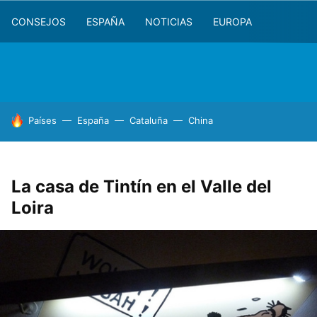
CONSEJOS
ESPAÑA
NOTICIAS
EUROPA
HOY SE HABLA DE
Países
España
Cataluña
China
La casa de Tintín en el Valle del
Loira