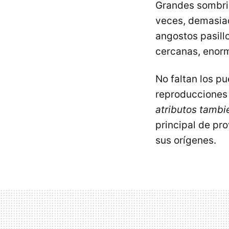
Grandes sombril
veces, demasiad
angostos pasill
cercanas, enorm
No faltan los p
reproducciones 
atributos tambi
principal de pr
sus orígenes.