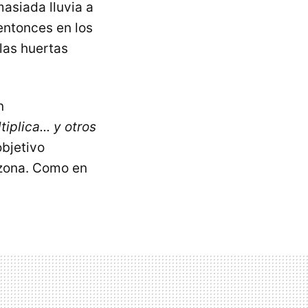
asiada lluvia a
entonces en los
las huertas
n
iplica... y otros
objetivo
 zona. Como en