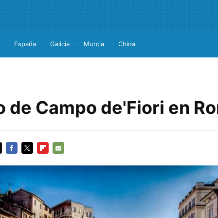
España
Galicia
Murcia
China
 de Campo de'Fiori en R
FACEBOOK
TWITTER
FLIPBOARD
E-
MAIL