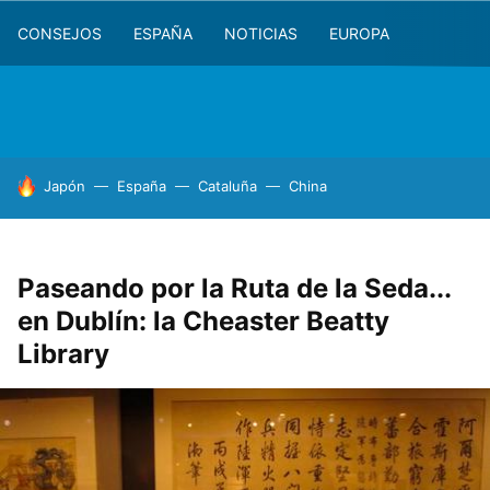
CONSEJOS
ESPAÑA
NOTICIAS
EUROPA
HOY SE HABLA DE
Japón
España
Cataluña
China
Paseando por la Ruta de la Seda...
en Dublín: la Cheaster Beatty
Library