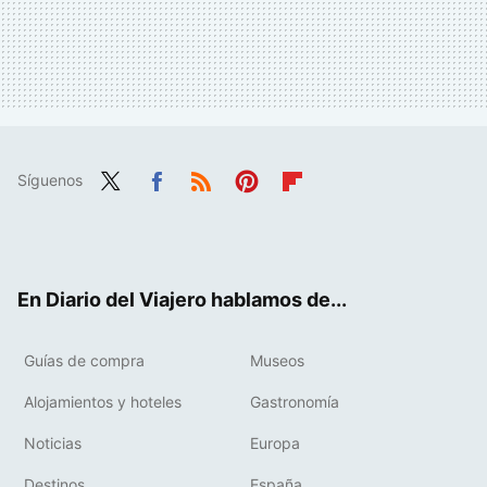
Síguenos
Twit
Fac
RSS
Pint
Flip
ter
ebo
eres
boa
ok
t
rd
En Diario del Viajero hablamos de...
Guías de compra
Museos
Alojamientos y hoteles
Gastronomía
Noticias
Europa
Destinos
España