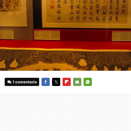
1 comentario
FACEBOOK
TWITTER
FLIPBOARD
E-
WHATSAPP
MAIL