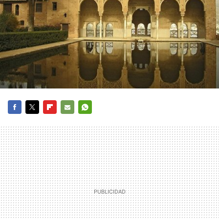
FACEBOOK
TWITTER
FLIPBOARD
E-
WHATSAPP
MAIL