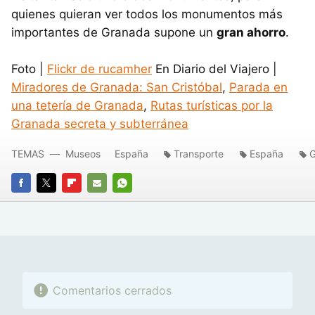
quienes quieran ver todos los monumentos más
importantes de Granada supone un
gran ahorro
.
Foto |
Flickr de rucamher
En Diario del Viajero |
Miradores de Granada: San Cristóbal
,
Parada en
una tetería de Granada
,
Rutas turísticas por la
Granada secreta y subterránea
TEMAS
Museos
España
Transporte
España
G
FACEBOOK
TWITTER
FLIPBOARD
E-
WHATSAPP
MAIL
Comentarios cerrados