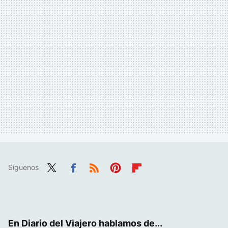
Síguenos
Twit
Fac
RSS
Pint
Flip
ter
ebo
eres
boa
ok
t
rd
En Diario del Viajero hablamos de...