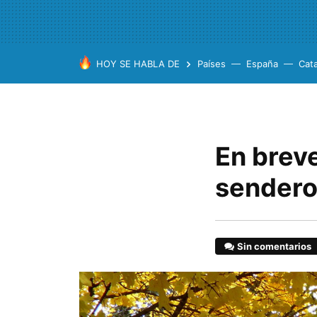
HOY SE HABLA DE
Países
España
Cat
En brev
sendero
Sin comentarios