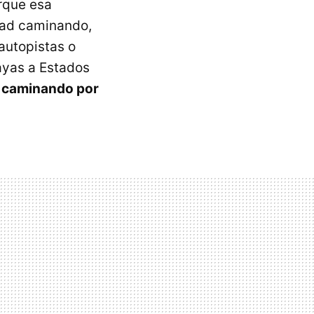
orque esa
dad caminando,
 autopistas o
vayas a Estados
r caminando por