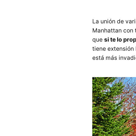
La unión de var
Manhattan con t
que
si te lo p
tiene extensión
está más invadi