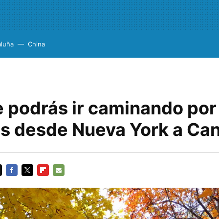
aluña
China
e podrás ir caminando por
s desde Nueva York a Ca
FACEBOOK
TWITTER
FLIPBOARD
E-
MAIL