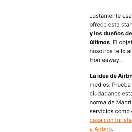
Justamente esa 
ofrece esta
sta
y los dueños de
últimos
. El obj
nosotros te lo 
Homeaway".
La idea de Airb
medios. Prueba d
ciudadanos esta
norma de Madrid
servicios como 
casa con turist
a Airbnb
.