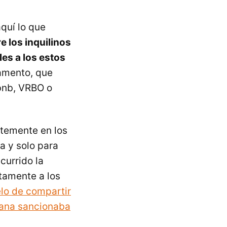
quí lo que
re los inquilinos
es a los estos
tamento, que
rbnb, VRBO o
temente en los
a y solo para
currido la
tamente a los
elo de compartir
alana sancionaba