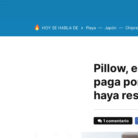
HOY SE HABLA DE
Playa
Japón
Chipre
Pillow, 
paga po
haya re
1 comentario
F