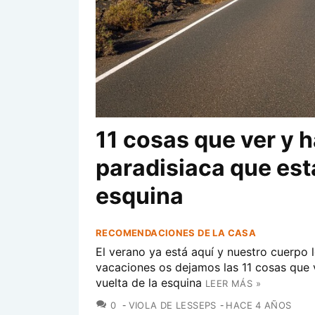
11 cosas que ver y h
paradisiaca que está
esquina
RECOMENDACIONES DE LA CASA
El verano ya está aquí y nuestro cuerpo l
vacaciones os dejamos las 11 cosas que 
vuelta de la esquina
LEER MÁS »
COMENTARIOS
0
VIOLA DE LESSEPS
HACE 4 AÑOS