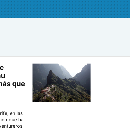
de
hu
 más que
ife, en las
gico que ha
ventureros