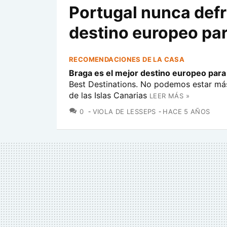
Portugal nunca defr
destino europeo pa
RECOMENDACIONES DE LA CASA
Braga es el mejor destino europeo para
Best Destinations. No podemos estar más
de las Islas Canarias
LEER MÁS »
COMENTARIOS
0
VIOLA DE LESSEPS
HACE 5 AÑOS