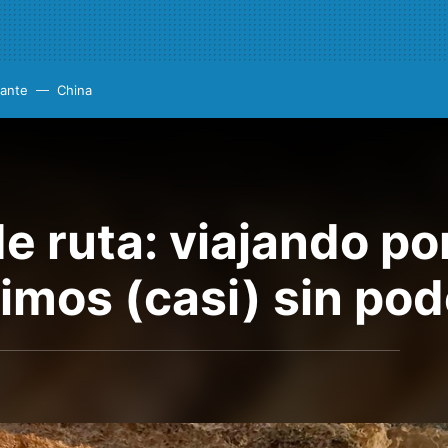
cante
China
ruta: viajando por 
mos (casi) sin pode