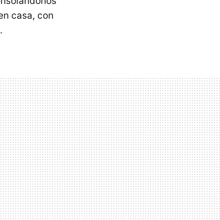
onsolándonos
en casa, con
.