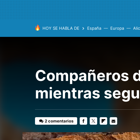
HOY SE HABLA DE
España
Europa
Ali
Compañeros de 
mientras segui
2 comentarios
FACEBOOK
TWITTER
FLIPBOARD
E-
MAIL