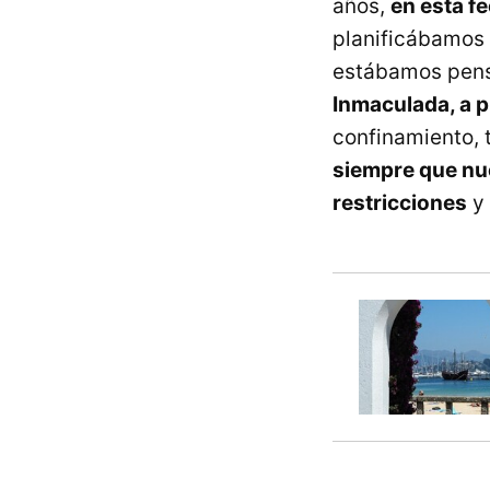
años,
en esta f
planificábamos 
estábamos pens
Inmaculada, a 
confinamiento,
siempre que nue
restricciones
y 