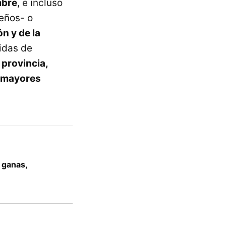
mbre
, e incluso
leños- o
n y de la
didas de
 provincia,
a mayores
 ganas,