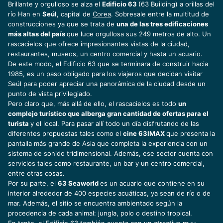
Brillante y orgulloso se alza el
Edificio 63
(63 Building) a orillas del
río Han en
Seúl
, capital de
Corea
. Sobresale entre la multitud de
construcciones ya que se trata de
una de las tres edificaciones
más altas del país
que luce orgullosa sus 249 metros de alto. Un
rascacielos que ofrece impresionantes vistas de la ciudad,
restaurantes, museos, un centro comercial y hasta un acuario.
De este modo, el Edificio 63 que se terminara de construir hacia
1985, es un paso obligado para los viajeros que decidan visitar
Seúl para poder apreciar una panorámica de la ciudad desde un
punto de vista privilegiado.
Pero claro que, más allá de ello, el rascacielos es todo
un
complejo turístico que alberga gran cantidad de ofertas para el
turista
y el local. Para pasar allí todo un día disfrutando de las
diferentes propuestas tales como el
cine 63IMAX
que presenta la
pantalla más grande de Asia que completa la experiencia con un
sistema de sonido tridimensional. Además, ese sector cuenta con
servicios tales como restaurante, un bar y un centro comercial,
entre otras cosas.
Por su parte, el
63 Seaworld
es un acuario que contiene en su
interior alrededor de 400 especies acuáticas, ya sean de río o de
mar. Además, el sitio se encuentra ambientado según la
procedencia de cada animal: jungla, polo o destino tropical.