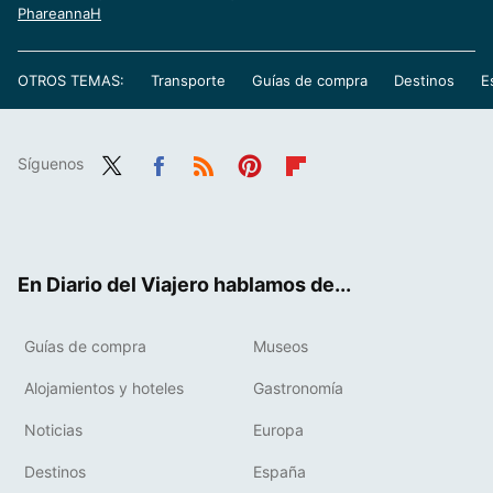
PhareannaH
OTROS TEMAS:
Transporte
Guías de compra
Destinos
E
Síguenos
Twit
Fac
RSS
Pint
Flip
ter
ebo
eres
boa
ok
t
rd
En Diario del Viajero hablamos de...
Guías de compra
Museos
Alojamientos y hoteles
Gastronomía
Noticias
Europa
Destinos
España