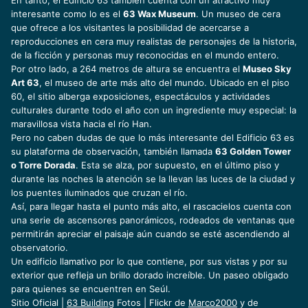
En tanto, el Edificio 63 también cuenta con un atractivo muy
interesante como lo es el
63 Wax Museum
. Un museo de cera
que ofrece a los visitantes la posibilidad de acercarse a
reproducciones en cera muy realistas de personajes de la historia,
de la ficción y personas muy reconocidas en el mundo entero.
Por otro lado, a 264 metros de altura se encuentra el
Museo Sky
Art 63
, el museo de arte más alto del mundo. Ubicado en el piso
60, el sitio alberga exposiciones, espectáculos y actividades
culturales durante todo el año con un ingrediente muy especial: la
maravillosa vista hacia el río Han.
Pero no caben dudas de que lo más interesante del Edificio 63 es
su plataforma de observación, también llamada
63 Golden Tower
o Torre Dorada
. Esta se alza, por supuesto, en el último piso y
durante las noches la atención se la llevan las luces de la ciudad y
los puentes iluminados que cruzan el río.
Así, para llegar hasta el punto más alto, el rascacielos cuenta con
una serie de ascensores panorámicos, rodeados de ventanas que
permitirán apreciar el paisaje aún cuando se esté ascendiendo al
observatorio.
Un edificio llamativo por lo que contiene, por sus vistas y por su
exterior que refleja un brillo dorado increíble. Un paseo obligado
para quienes se encuentren en Seúl.
Sitio Oficial |
63 Building
Fotos | Flickr de
Marco2000
y de