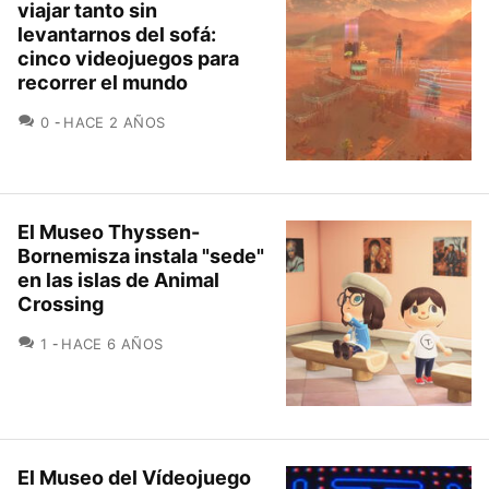
viajar tanto sin
levantarnos del sofá:
cinco videojuegos para
recorrer el mundo
COMENTARIOS
0
HACE 2 AÑOS
El Museo Thyssen-
Bornemisza instala "sede"
en las islas de Animal
Crossing
COMENTARIOS
1
HACE 6 AÑOS
El Museo del Vídeojuego