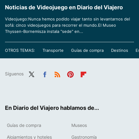
Noticias de Videojuego en Diario del Viajero
Videojuego:Nunca hemos podido viajar tanto sin levantarnos del
sofá: cinco videojuegos para recorrer el mundo.El Museo
Thyssen-Bornemisza instala "sede" en...
OTROS TEMAS:
Transporte
Guías de compra
Destinos
E
Síguenos
Twit
Fac
RSS
Pint
Flip
ter
ebo
eres
boa
ok
t
rd
En Diario del Viajero hablamos de...
Guías de compra
Museos
Alojamientos y hoteles
Gastronomía