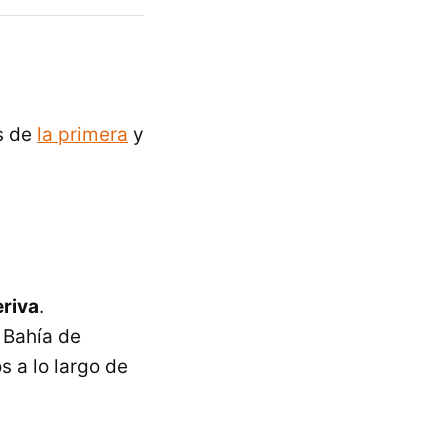
s de
la primera
y
eriva
.
 Bahía de
s a lo largo de