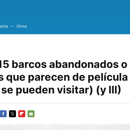
cante
China
15 barcos abandonados o
 que parecen de película
se pueden visitar) (y III)
FACEBOOK
TWITTER
FLIPBOARD
E-
MAIL