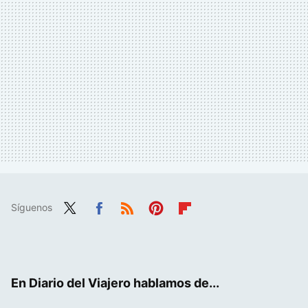
Síguenos
Twit
Fac
RSS
Pint
Flip
ter
ebo
eres
boa
ok
t
rd
En Diario del Viajero hablamos de...