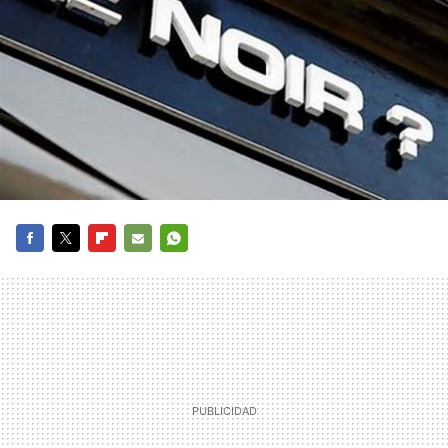
FACEBOOK
TWITTER
FLIPBOARD
E-
WHATSAPP
MAIL