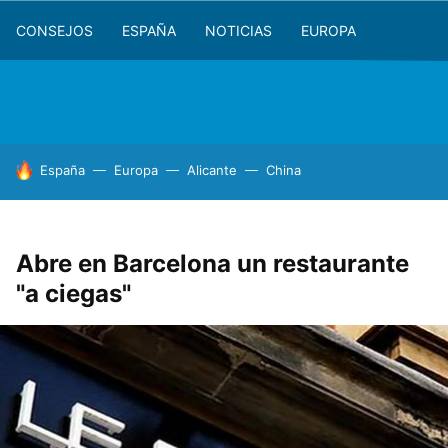
CONSEJOS
ESPAÑA
NOTICIAS
EUROPA
HOY SE HABLA DE
España
Europa
Alicante
China
Abre en Barcelona un restaurante
"a ciegas"