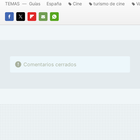
TEMAS
Guías
España
Cine
turismo de cine
V
FACEBOOK
TWITTER
FLIPBOARD
E-
WHATSAPP
MAIL
Comentarios cerrados