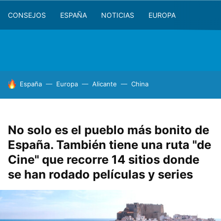
CONSEJOS
ESPAÑA
NOTICIAS
EUROPA
HOY SE HABLA DE
España
Europa
Alicante
China
No solo es el pueblo más bonito de
España. También tiene una ruta "de
Cine" que recorre 14 sitios donde
se han rodado películas y series