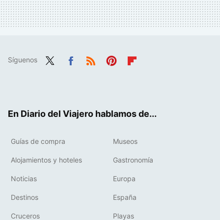
Síguenos
Twit
Fac
RSS
Pint
Flip
ter
ebo
eres
boa
ok
t
rd
En Diario del Viajero hablamos de...
Guías de compra
Museos
Alojamientos y hoteles
Gastronomía
Noticias
Europa
Destinos
España
Cruceros
Playas