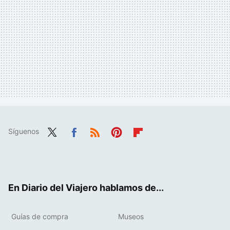
Síguenos
Twit
Fac
RSS
Pint
Flip
ter
ebo
eres
boa
ok
t
rd
En Diario del Viajero hablamos de...
Guías de compra
Museos