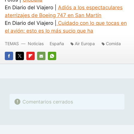
En Diario del Viajero |
Adiós a los espectaculares
aterrizajes de Boeing 747 en San Martín
En Diario del Viajero |
Cuidado con lo que tocas en
el avión: esto es lo más sucio que ha
TEMAS
Noticias
España
Air Europa
Comida
FACEBOOK
TWITTER
FLIPBOARD
E-
WHATSAPP
MAIL
Comentarios cerrados