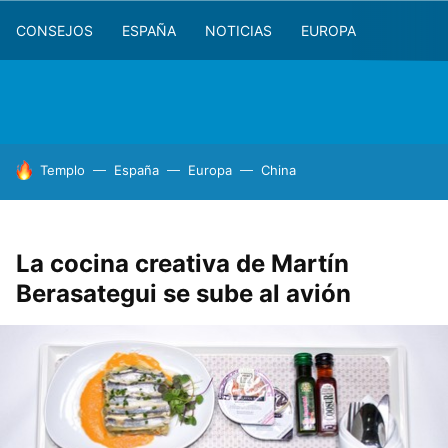
CONSEJOS
ESPAÑA
NOTICIAS
EUROPA
HOY SE HABLA DE
Templo
España
Europa
China
La cocina creativa de Martín
Berasategui se sube al avión