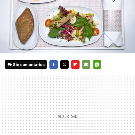
Sin comentarios
FACEBOOK
TWITTER
FLIPBOARD
E-
WHATSAPP
MAIL