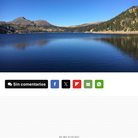
Sin comentarios
FACEBOOK
TWITTER
FLIPBOARD
E-
WHATSAPP
MAIL