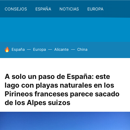
CONSEJOS
ESPAÑA
NOTICIAS
EUROPA
HOY SE HABLA DE
España
Europa
Alicante
China
A solo un paso de España: este
lago con playas naturales en los
Pirineos franceses parece sacado
de los Alpes suizos