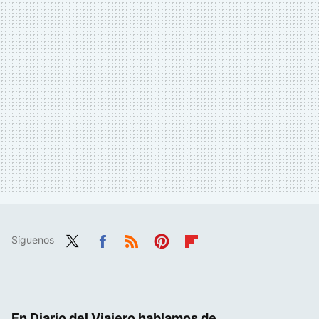
Síguenos
Twit
Fac
RSS
Pint
Flip
ter
ebo
eres
boa
ok
t
rd
En Diario del Viajero hablamos de...