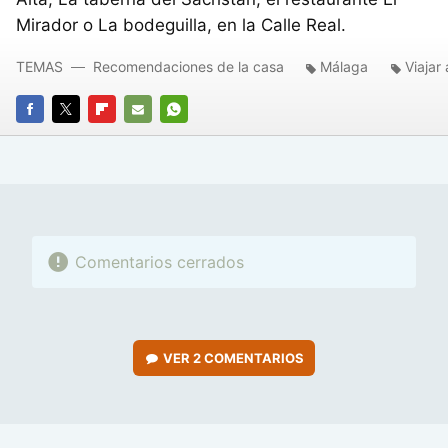
Mirador o La bodeguilla, en la Calle Real.
TEMAS
Recomendaciones de la casa
Málaga
Viajar
FACEBOOK
TWITTER
FLIPBOARD
E-
WHATSAPP
MAIL
Comentarios cerrados
VER
2 COMENTARIOS