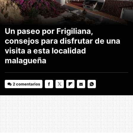
Un paseo por Frigiliana,
consejos para disfrutar de una
visita a esta localidad
malagueña
2 comentarios
FACEBOOK
TWITTER
FLIPBOARD
E-
WHATSAPP
MAIL