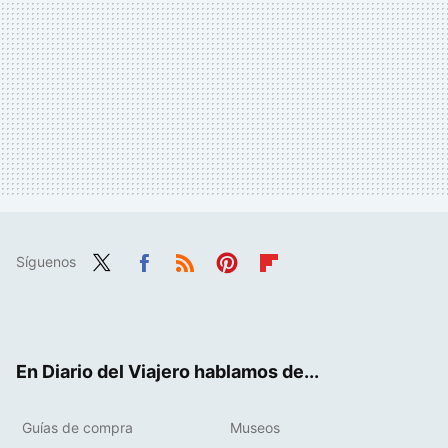
Síguenos
Twit
Fac
RSS
Pint
Flip
ter
ebo
eres
boa
ok
t
rd
En Diario del Viajero hablamos de...
Guías de compra
Museos