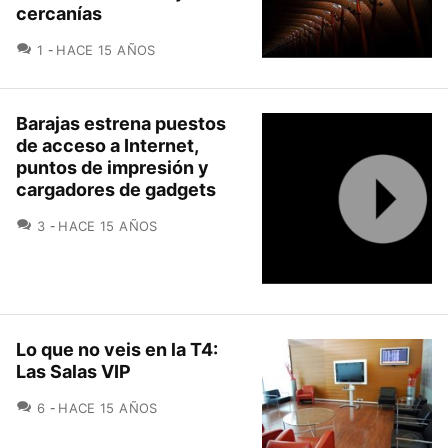
cercanías
COMENTARIOS
1
HACE 15 AÑOS
Barajas estrena puestos
de acceso a Internet,
puntos de impresión y
cargadores de gadgets
COMENTARIOS
3
HACE 15 AÑOS
Lo que no veis en la T4:
Las Salas VIP
COMENTARIOS
6
HACE 15 AÑOS