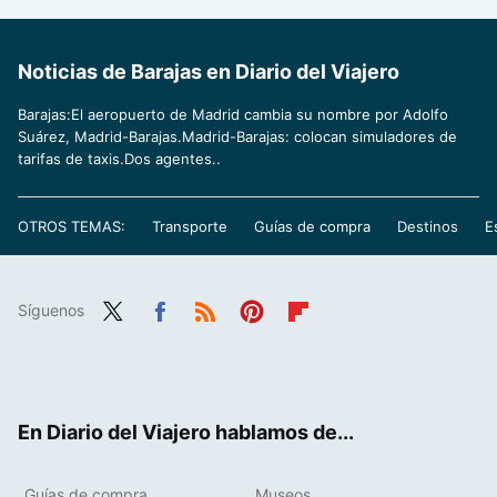
Noticias de Barajas en Diario del Viajero
Barajas:El aeropuerto de Madrid cambia su nombre por Adolfo
Suárez, Madrid-Barajas.Madrid-Barajas: colocan simuladores de
tarifas de taxis.Dos agentes..
OTROS TEMAS:
Transporte
Guías de compra
Destinos
E
Síguenos
Twit
Fac
RSS
Pint
Flip
ter
ebo
eres
boa
ok
t
rd
En Diario del Viajero hablamos de...
Guías de compra
Museos