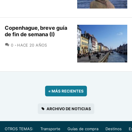
Copenhague, breve guía
de fin de semana (I)
COMENTARIOS
0
HACE 20 AÑOS
«
MÁS RECIENTES
ARCHIVO DE NOTICIAS
OTROS TEMAS:
Transporte
Guías de compra
Destinos
E