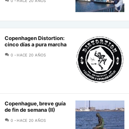
0
HACE 20 AÑOS
Copenhagen Distortion:
cinco días a pura marcha
COMENTARIOS
0
HACE 20 AÑOS
Copenhague, breve guía
de fin de semana (II)
COMENTARIOS
0
HACE 20 AÑOS