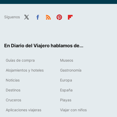
Síguenos
Twit
Fac
RSS
Pint
Flip
ter
ebo
eres
boa
ok
t
rd
En Diario del Viajero hablamos de...
Guías de compra
Museos
Alojamientos y hoteles
Gastronomía
Noticias
Europa
Destinos
España
Cruceros
Playas
Aplicaciones viajeras
Viajar con niños