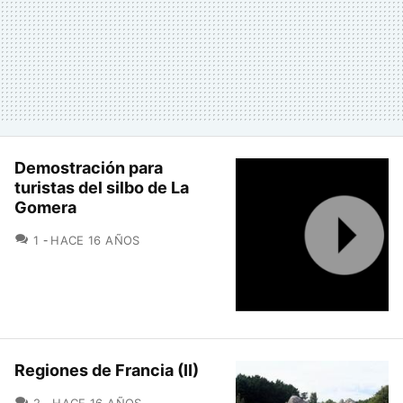
Demostración para
turistas del silbo de La
Gomera
COMENTARIOS
1
HACE 16 AÑOS
Regiones de Francia (II)
COMENTARIOS