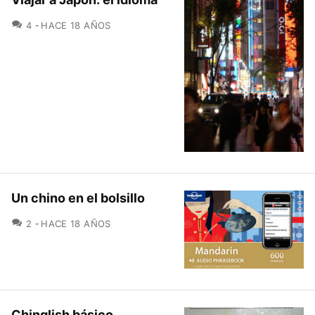
COMENTARIOS
4
HACE 18 AÑOS
Un chino en el bolsillo
COMENTARIOS
2
HACE 18 AÑOS
Chinglish básico