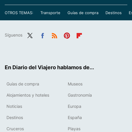
OTROS TEMAS:
Transporte
Guías de compra
Destinos
E
Síguenos
Twit
Fac
RSS
Pint
Flip
ter
ebo
eres
boa
ok
t
rd
En Diario del Viajero hablamos de...
Guías de compra
Museos
Alojamientos y hoteles
Gastronomía
Noticias
Europa
Destinos
España
Cruceros
Playas