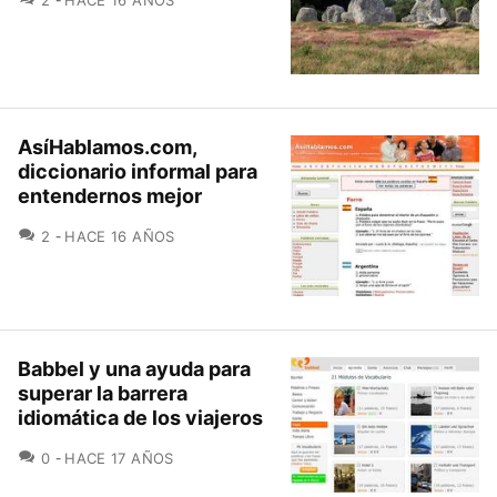
2
HACE 16 AÑOS
AsíHablamos.com,
diccionario informal para
entendernos mejor
COMENTARIOS
2
HACE 16 AÑOS
Babbel y una ayuda para
superar la barrera
idiomática de los viajeros
COMENTARIOS
0
HACE 17 AÑOS