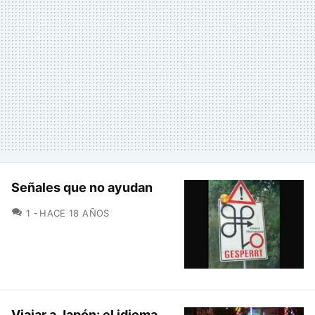
Señales que no ayudan
COMENTARIOS
1
HACE 18 AÑOS
Viajar a Japón: el idioma