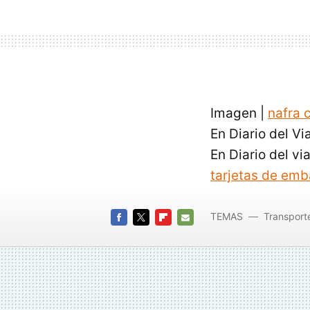
Imagen |
nafra 
En Diario del Vi
En Diario del vi
tarjetas de em
TEMAS
Transport
FACEBOOK
TWITTER
FLIPBOARD
E-
MAIL