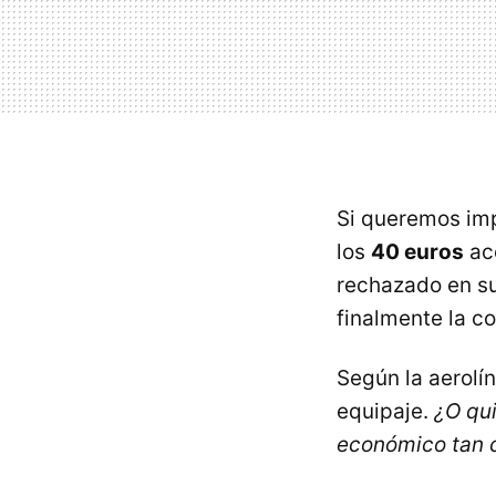
Si queremos imp
los
40 euros
ac
rechazado en su
finalmente la c
Según la aerolí
equipaje.
¿O qu
económico tan c