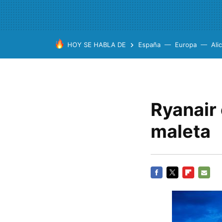
HOY SE HABLA DE
España
Europa
Ali
Ryanair
maleta
FACEBOOK
TWITTER
FLIPBOARD
E-
MAIL