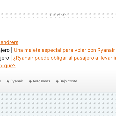
cendrers
ajero |
Una maleta especial para volar con Ryanair
ajero |
¿Ryanair puede obligar al pasajero a llevar
barque?
e
Ryanair
Aerolíneas
Bajo coste