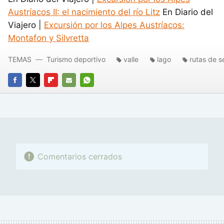
Austríacos II: el nacimiento del río Litz
En Diario del
Viajero |
Excursión por los Alpes Austríacos:
Montafon y Silvretta
TEMAS
Turismo deportivo
valle
lago
rutas de 
FACEBOOK
TWITTER
FLIPBOARD
E-
WHATSAPP
MAIL
Comentarios cerrados