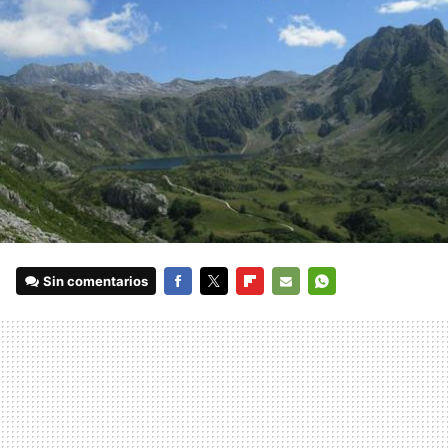
Sin comentarios
FACEBOOK
TWITTER
FLIPBOARD
E-
WHATSAPP
MAIL