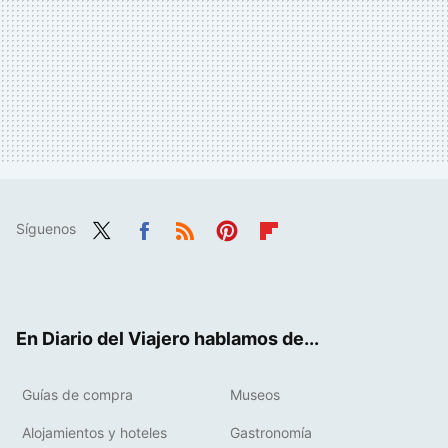
Síguenos
Twit
Fac
RSS
Pint
Flip
ter
ebo
eres
boa
ok
t
rd
En Diario del Viajero hablamos de...
Guías de compra
Museos
Alojamientos y hoteles
Gastronomía