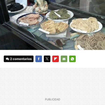
2 comentarios
FACEBOOK
TWITTER
FLIPBOARD
E-
WHATSAPP
MAIL