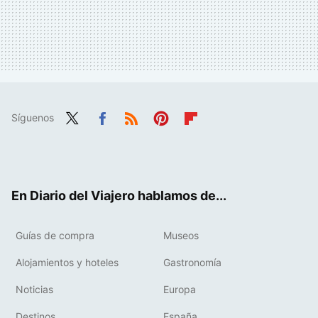
Síguenos
Twit
Fac
RSS
Pint
Flip
ter
ebo
eres
boa
ok
t
rd
En Diario del Viajero hablamos de...
Guías de compra
Museos
Alojamientos y hoteles
Gastronomía
Noticias
Europa
Destinos
España