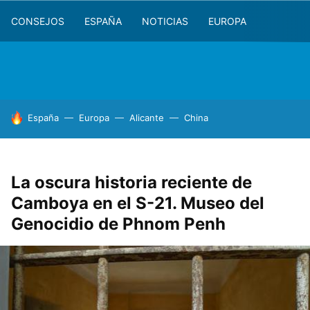
CONSEJOS
ESPAÑA
NOTICIAS
EUROPA
HOY SE HABLA DE
España
Europa
Alicante
China
La oscura historia reciente de
Camboya en el S-21. Museo del
Genocidio de Phnom Penh