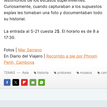
testimonios de los escasos supervivientes.
Curiosamente, cuando capturaban a los supuestos
espías les tomaban una foto y documentaban todo
su historial.
La entrada al S-21 cuesta 2$. El horario es de 8 a
17:30.
Fotos |
Mar Serrano
En Diario del Viajero |
Recorrido a pie por Phnom
Penh, Camboya
TEMAS
Asia
historia
prisiones
museos
ca
FACEBOOK
TWITTER
FLIPBOARD
E-
WHATSAPP
MAIL