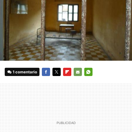
1 comentario
FACEBOOK
TWITTER
FLIPBOARD
E-
WHATSAPP
MAIL