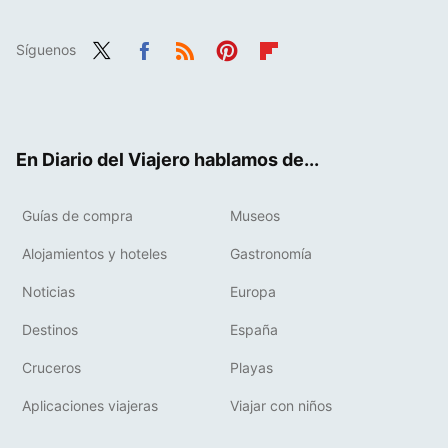
Síguenos
Twit
Fac
RSS
Pint
Flip
ter
ebo
eres
boa
ok
t
rd
En Diario del Viajero hablamos de...
Guías de compra
Museos
Alojamientos y hoteles
Gastronomía
Noticias
Europa
Destinos
España
Cruceros
Playas
Aplicaciones viajeras
Viajar con niños