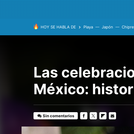
HOY SE HABLA DE
Playa
Japón
Chipre
Las celebraci
México: histor
Sin comentarios
FACEBOOK
TWITTER
FLIPBOARD
E-
MAIL