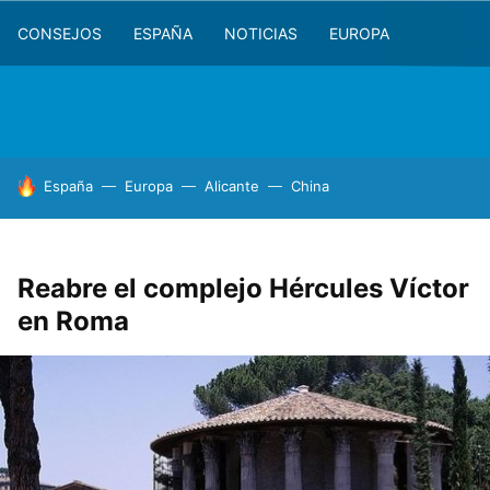
CONSEJOS
ESPAÑA
NOTICIAS
EUROPA
HOY SE HABLA DE
España
Europa
Alicante
China
Reabre el complejo Hércules Víctor
en Roma