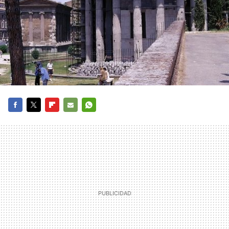
FACEBOOK
TWITTER
FLIPBOARD
E-
WHATSAPP
MAIL