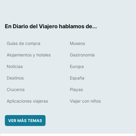
Twit
Fac
RSS
Pint
Flip
ter
ebo
eres
boa
ok
t
rd
En Diario del Viajero hablamos de...
Guías de compra
Museos
Alojamientos y hoteles
Gastronomía
Noticias
Europa
Destinos
España
Cruceros
Playas
Aplicaciones viajeras
Viajar con niños
VER MÁS TEMAS