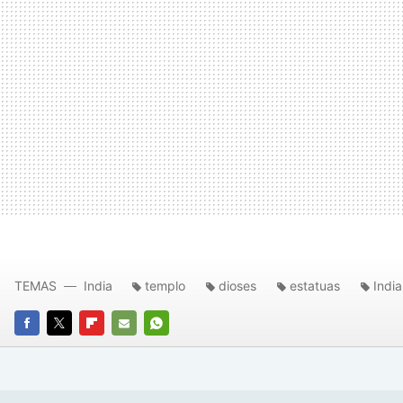
TEMAS
India
templo
dioses
estatuas
India
FACEBOOK
TWITTER
FLIPBOARD
E-
WHATSAPP
MAIL