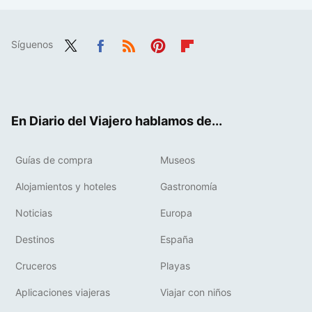
Síguenos
Twit
Fac
RSS
Pint
Flip
ter
ebo
eres
boa
ok
t
rd
En Diario del Viajero hablamos de...
Guías de compra
Museos
Alojamientos y hoteles
Gastronomía
Noticias
Europa
Destinos
España
Cruceros
Playas
Aplicaciones viajeras
Viajar con niños