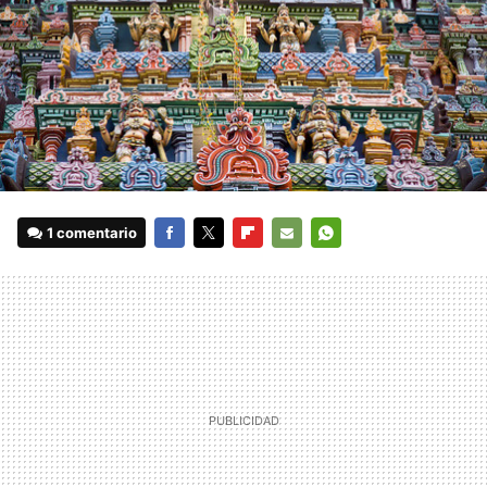
1 comentario
FACEBOOK
TWITTER
FLIPBOARD
E-
WHATSAPP
MAIL