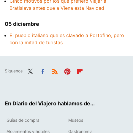
Cinco motivos por los que prefiero viajar a
Bratislava antes que a Viena esta Navidad
05 diciembre
El pueblo italiano que es clavado a Portofino, pero
con la mitad de turistas
Síguenos
Twit
Fac
RSS
Pint
Flip
ter
ebo
eres
boa
ok
t
rd
En Diario del Viajero hablamos de...
Guías de compra
Museos
Alojamientos y hoteles
Gastronomía