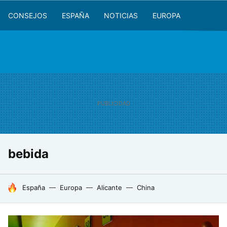
CONSEJOS
ESPAÑA
NOTICIAS
EUROPA
bebida
HOY SE HABLA DE
España
Europa
Alicante
China