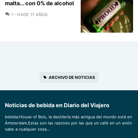
malta... con 0% de alcohol
COMENTARIOS
1
HACE 17 AÑOS
ARCHIVO DE NOTICIAS
Noticias de bebida en Diario del Viajero
bebida:House of Bols, la destilería más antigua del mundo está en
Ámsterdam.Estas son las razones por las que un café en un avión
sabe a cualquier cosa...