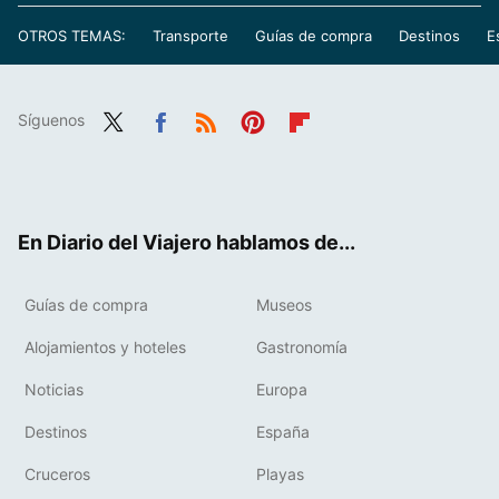
OTROS TEMAS:
Transporte
Guías de compra
Destinos
E
Síguenos
Twit
Fac
RSS
Pint
Flip
ter
ebo
eres
boa
ok
t
rd
En Diario del Viajero hablamos de...
Guías de compra
Museos
Alojamientos y hoteles
Gastronomía
Noticias
Europa
Destinos
España
Cruceros
Playas