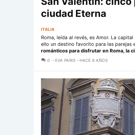
San Valentín: cinco
ciudad Eterna
ITALIA
Roma, leída al revés, es Amor. La capita
ello un destino favorito para las parejas
románticos para disfrutar en Roma, la c
COMENTARIOS
0
EVA PARIS
HACE 6 AÑOS