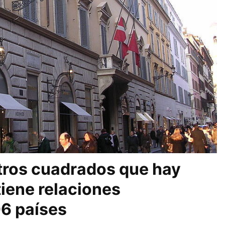
tros cuadrados que hay
iene relaciones
06 países