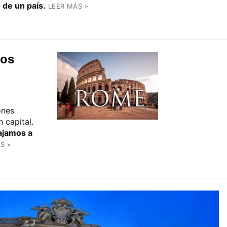
 de un país.
LEER MÁS »
eos
ones
 capital.
ajamos a
S »