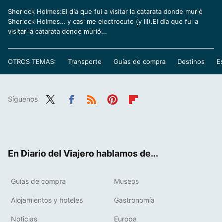
Sherlock Holmes:El día que fui a visitar la catarata donde murió
Sherlock Holmes… y casi me electrocuto (y III).El día que fui a
visitar la catarata donde murió...
OTROS TEMAS:
Transporte
Guías de compra
Destinos
E
Síguenos
Twit
Fac
RSS
Pint
Flip
ter
ebo
eres
boa
ok
t
rd
En Diario del Viajero hablamos de...
Guías de compra
Museos
Alojamientos y hoteles
Gastronomía
Noticias
Europa