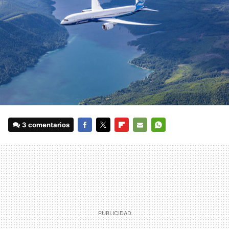
3 comentarios
FACEBOOK
TWITTER
FLIPBOARD
E-
WHATSAPP
MAIL