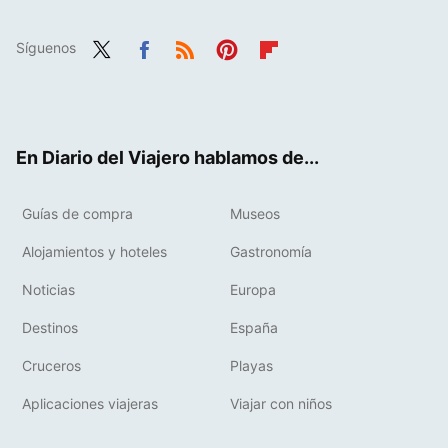
Síguenos
Twit
Fac
RSS
Pint
Flip
ter
ebo
eres
boa
ok
t
rd
En Diario del Viajero hablamos de...
Guías de compra
Museos
Alojamientos y hoteles
Gastronomía
Noticias
Europa
Destinos
España
Cruceros
Playas
Aplicaciones viajeras
Viajar con niños