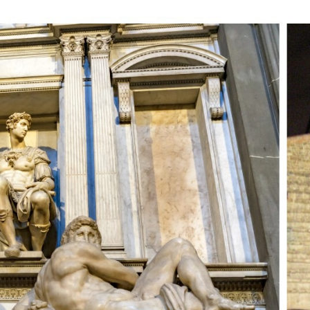
FACEBOOK
TWITTER
FLIPBOARD
E-
MAIL