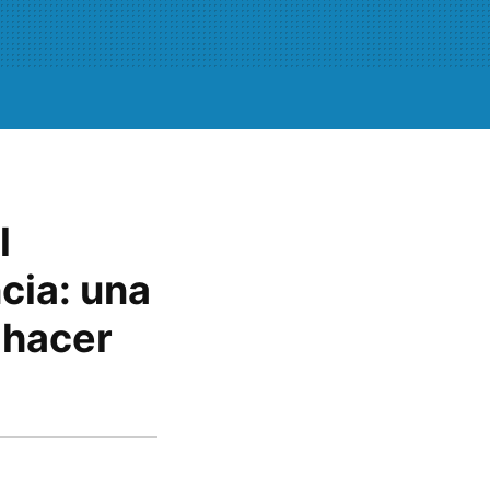
l
cia: una
 hacer