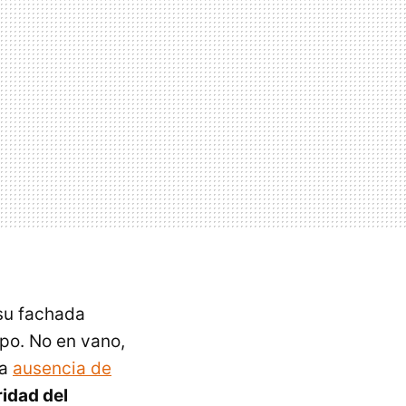
 su fachada
mpo. No en vano,
la
ausencia de
ridad del