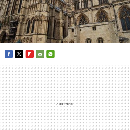
FACEBOOK
TWITTER
FLIPBOARD
E-
WHATSAPP
MAIL