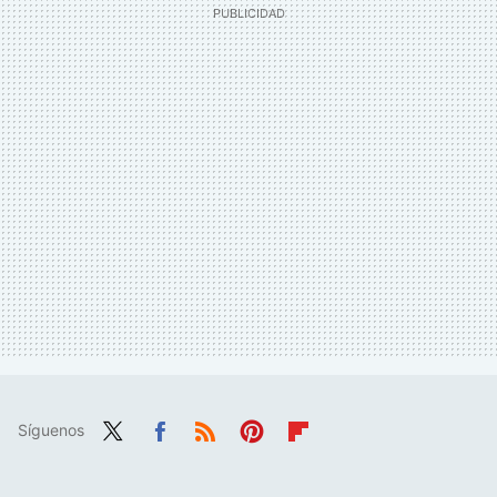
Síguenos
Twit
Fac
RSS
Pint
Flip