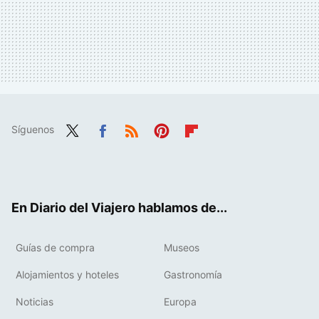
Síguenos
Twit
Fac
RSS
Pint
Flip
ter
ebo
eres
boa
ok
t
rd
En Diario del Viajero hablamos de...
Guías de compra
Museos
Alojamientos y hoteles
Gastronomía
Noticias
Europa