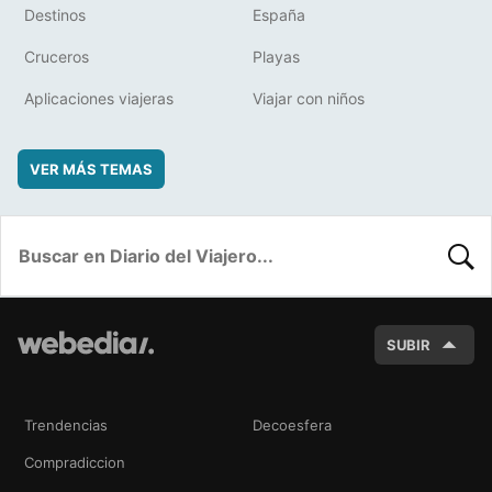
Destinos
España
Cruceros
Playas
Aplicaciones viajeras
Viajar con niños
VER MÁS TEMAS
BUSC
SUBIR
Trendencias
Decoesfera
Compradiccion