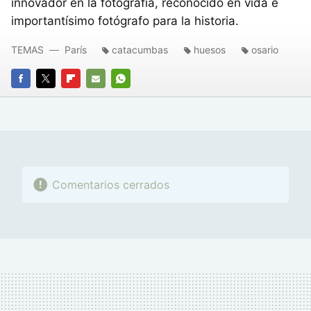
innovador en la fotografía, reconocido en vida e
importantísimo fotógrafo para la historia.
TEMAS
París
catacumbas
huesos
osario
FACEBOOK
TWITTER
FLIPBOARD
E-
WHATSAPP
MAIL
Comentarios cerrados