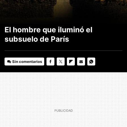
El hombre que iluminó el
subsuelo de París
Sin comentarios
FACEBOOK
TWITTER
FLIPBOARD
E-
WHATSAPP
MAIL