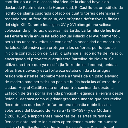
contribuido a que el casco histórico de la ciudad haya sido
declarado Patrimonio de la Humanidad. El Castillo es un edificio de
ladrillo de planta cuadrada dotado de cuatro torres defensivas y
rodeado por un foso de agua, con orígenes defensivos a finales
del siglo XIII. Durante los siglos XV y XVI albergó una valiosa
colección de pinturas, dispersa más tarde.
La familia de los Este
en Ferrara vivía en un Palacio
(actual Palacio del Ayuntamiento),
pero tras unas revueltas se consideró la necesidad de crear una
fortaleza defensiva para proteger a los señores, por lo que se
inició la construcción del Castillo Estense al lado norte del Palacio,
encargando el proyecto al arquitecto Bartolino de Novara. Se
utilizó una torre que ya existía (la Torre de los Leones), unida a
otras tres nuevas y esta fortaleza estaba unida a la antigua
residencia estense probablemente a través de un paso elevado
de madera para permitir una posible huída hacia las afueras de la
ciudad. Hoy el Castillo está en el centro, caminando desde la
Estación de tren por la avenida principal (llegamos a Ferrara desde
Bolonia) destaca como el primer gran monumento que nos recibe.
Recordemos que los Este fueron una dinastía noble italiana,
soberanos del Ducado de Ferrara (1240–1597) y de Módena
(1288–1860) e importantes mecenas de las artes durante el
Renacimiento, sobre los cuales aprendemos mucho en nuestra
visita a la Emilia-Romaña
. Junto
al Palacio de los Diamantes
el