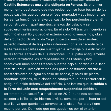
Castillo Estense es una visita obligada en Ferrara
. Es el primer
monumento destacable que nos recibe, con su foso (es un de los
pocos castillos que conserva el foso inundado) y sus imponentes
torres. La función defensiva del castillo fue perdiéndose y en él
se construyeron apartamentos, anexos del palacio y se
sucedieron varias ampliaciones. En el siglo XVI tras un incendio se
reformó el castillo y quedó el exterior como lo vemos hoy, obra
del arquitecto Girolamo da Carpi. El castillo mezcla el austero
aspecto medieval de las partes inferiores con el renacentista de
las terrazas elegantes que sustituyen el almenaje o la estilización
de las torres a través de sus miradores. En el patio antiguamente
estaban retratados los antepasados de los Estensi y hoy
sobreviven unos pocos frescos puestos bajo el pórtico en el lado
este del patio. También vemos dos pozos destinados antaño al
abastecimiento de agua en caso de asedio, y bolas de piedra
redondas apiladas, municiones de catapulta que nos recuerdan la
antigua función defensiva del edificio. Una lástima que
la subida a
la Torre del León esté temporalmente suspendida
debido al
terremoto que sacudió la localidad en 2012, pues nos apetecía
acceder a la Torre. No hicimos la visita completa por el interior del
castillo, ya que queríamos aprovechar el día en Ferrara y tiene
mucho por ver. De modo que nos quedamos por el exterior,