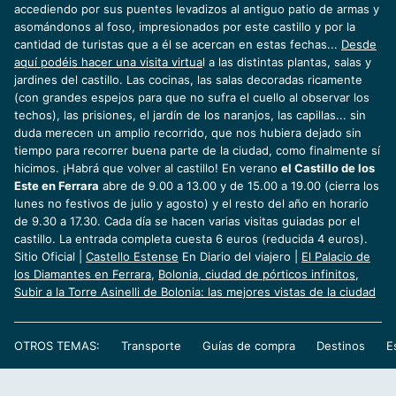
accediendo por sus puentes levadizos al antiguo patio de armas y
asomándonos al foso, impresionados por este castillo y por la
cantidad de turistas que a él se acercan en estas fechas...
Desde
aquí podéis hacer una visita virtua
l a las distintas plantas, salas y
jardines del castillo. Las cocinas, las salas decoradas ricamente
(con grandes espejos para que no sufra el cuello al observar los
techos), las prisiones, el jardín de los naranjos, las capillas... sin
duda merecen un amplio recorrido, que nos hubiera dejado sin
tiempo para recorrer buena parte de la ciudad, como finalmente sí
hicimos. ¡Habrá que volver al castillo! En verano
el Castillo de los
Este en Ferrara
abre de 9.00 a 13.00 y de 15.00 a 19.00 (cierra los
lunes no festivos de julio y agosto) y el resto del año en horario
de 9.30 a 17.30. Cada día se hacen varias visitas guiadas por el
castillo. La entrada completa cuesta 6 euros (reducida 4 euros).
Sitio Oficial |
Castello Estense
En Diario del viajero |
El Palacio de
los Diamantes en Ferrara
,
Bolonia, ciudad de pórticos infinitos
,
Subir a la Torre Asinelli de Bolonia: las mejores vistas de la ciudad
OTROS TEMAS:
Transporte
Guías de compra
Destinos
E