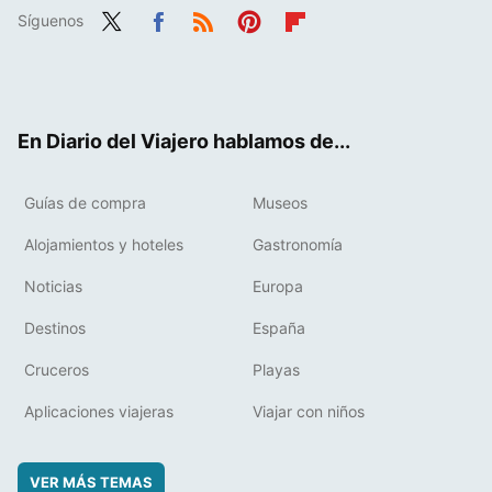
Síguenos
Twit
Fac
RSS
Pint
Flip
ter
ebo
eres
boa
ok
t
rd
En Diario del Viajero hablamos de...
Guías de compra
Museos
Alojamientos y hoteles
Gastronomía
Noticias
Europa
Destinos
España
Cruceros
Playas
Aplicaciones viajeras
Viajar con niños
VER MÁS TEMAS