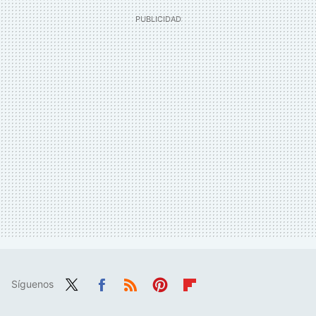
Síguenos
Twit
Fac
RSS
Pint
Flip