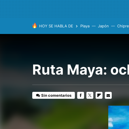
HOY SE HABLA DE
Playa
Japón
Chipre
Ruta Maya: oc
Sin comentarios
FACEBOOK
TWITTER
FLIPBOARD
E-
MAIL