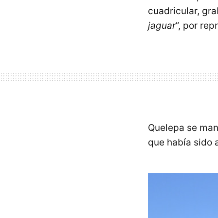
cuadricular, gr
jaguar
”, por re
Quelepa se mant
que había sido 